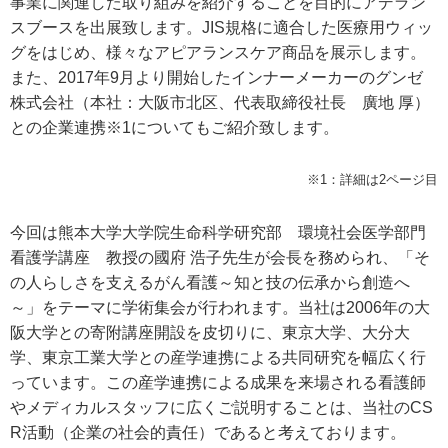
事業に関連した取り組みを紹介することを目的にアデラン
スブースを出展致します。JIS規格に適合した医療用ウィッ
グをはじめ、様々なアピアランスケア商品を展示します。
また、2017年9月より開始したインナーメーカーのグンゼ
株式会社（本社：大阪市北区、代表取締役社長 廣地 厚）
との企業連携※1についてもご紹介致します。
※1：詳細は2ページ目
今回は熊本大学大学院生命科学研究部 環境社会医学部門
看護学講座 教授の國府 浩子先生が会長を務められ、「そ
の人らしさを支えるがん看護～知と技の伝承から創造へ
～」をテーマに学術集会が行われます。当社は2006年の大
阪大学との寄附講座開設を皮切りに、東京大学、大分大
学、東京工業大学との産学連携による共同研究を幅広く行
っています。この産学連携による成果を来場される看護師
やメディカルスタッフに広くご説明することは、当社のCS
R活動（企業の社会的責任）であると考えております。