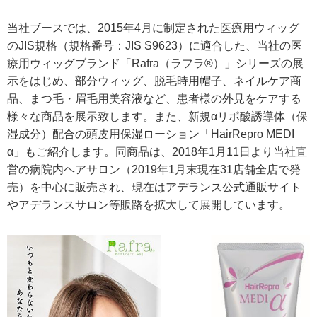
当社ブースでは、2015年4月に制定された医療用ウィッグ
のJIS規格（規格番号：JIS S9623）に適合した、当社の医
療用ウィッグブランド「Rafra（ラフラ®）」シリーズの展
示をはじめ、部分ウィッグ、脱毛時用帽子、ネイルケア商
品、まつ毛・眉毛用美容液など、患者様の外見をケアする
様々な商品を展示致します。また、新規αリポ酸誘導体（保
湿成分）配合の頭皮用保湿ローション「HairRepro MEDI
α」もご紹介します。同商品は、2018年1月11日より当社直
営の病院内ヘアサロン（2019年1月末現在31店舗全店で発
売）を中心に販売され、現在はアデランス公式通販サイト
やアデランスサロン等販路を拡大して展開しています。