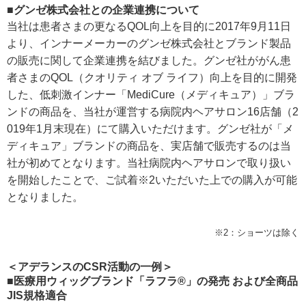
■グンゼ株式会社との企業連携について
当社は患者さまの更なるQOL向上を目的に2017年9月11日
より、インナーメーカーのグンゼ株式会社とブランド製品
の販売に関して企業連携を結びました。グンゼ社ががん患
者さまのQOL（クオリティ オブ ライフ）向上を目的に開発
した、低刺激インナー「MediCure（メディキュア）」ブラ
ンドの商品を、当社が運営する病院内ヘアサロン16店舗（2
019年1月末現在）にて購入いただけます。グンゼ社が「メ
ディキュア」ブランドの商品を、実店舗で販売するのは当
社が初めてとなります。当社病院内ヘアサロンで取り扱い
を開始したことで、ご試着※2いただいた上での購入が可能
となりました。
※2：ショーツは除く
＜アデランスのCSR活動の一例＞
■医療用ウィッグブランド「ラフラ®」の発売 および全商品
JIS規格適合