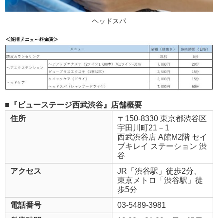
ヘッドスパ
■『ビューステージ西武渋谷』店舗概要
住所
〒150-8330 東京都渋谷区
宇田川町21－1
西武渋谷店 A館M2階 セイ
ブキレイ ステーション 渋
谷
アクセス
JR「渋谷駅」徒歩2分、
東京メトロ「渋谷駅」徒
歩5分
電話番号
03-5489-3981