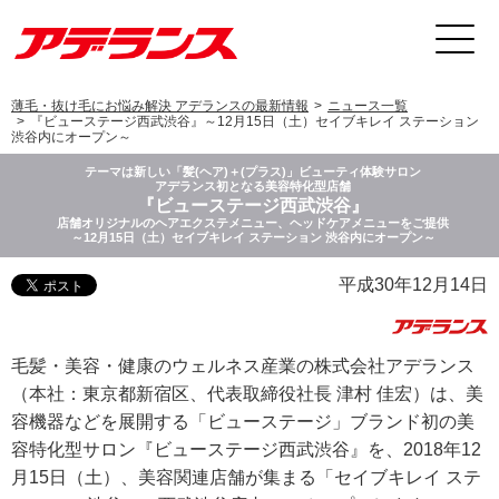
薄毛・抜け毛にお悩み解決 アデランスの最新情報
ニュース一覧
『ビューステージ西武渋谷』～12月15日（土）セイブキレイ ステーション
渋谷内にオープン～
テーマは新しい「髪(ヘア)＋(プラス)」ビューティ体験サロン
アデランス初となる美容特化型店舗
『ビューステージ西武渋谷』
店舗オリジナルのヘアエクステメニュー、ヘッドケアメニューをご提供
～12月15日（土）セイブキレイ ステーション 渋谷内にオープン～
平成30年12月14日
毛髪・美容・健康のウェルネス産業の株式会社アデランス
（本社：東京都新宿区、代表取締役社長 津村 佳宏）は、美
容機器などを展開する「ビューステージ」ブランド初の美
容特化型サロン『ビューステージ西武渋谷』を、2018年12
月15日（土）、美容関連店舗が集まる「セイブキレイ ステ