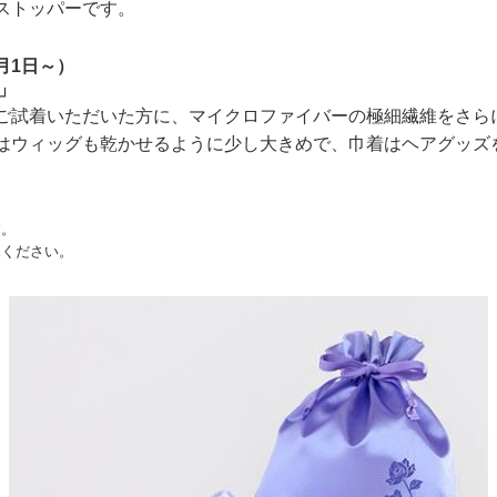
ストッパーです。
月1日～）
」
ご試着いただいた方に、マイクロファイバーの極細繊維をさら
はウィッグも乾かせるように少し大きめで、巾着はヘアグッズ
す。
承ください。