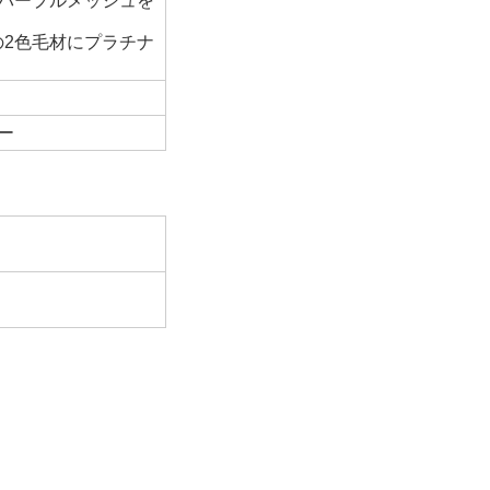
にパープルメッシュを
の2色毛材にプラチナ
ー