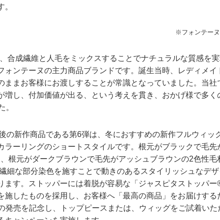
す。
※フォンテーヌ全
®」は、合成繊維と人毛をミックスすることでナチュラルな質感を
フォンテーヌの主力商品ブランドです。誕生当時、レディメイ
のままお客様にお渡しすることが常識となっていました。当社
が増し、付加価値が出る、という考えを貫き、おかげ様で多く
た。
た最後の新作商品である第6弾は、冬におすすめの新作フルウィ
カラーリングのショートスタイルです。根元がブラックで毛先
」と、根元がダークブラウンで毛先がアッシュブラウンの2色性毛
す。繊細な部分染色を施すことで動きのあるスタイリッシュなデ
ます。ストッパーには着脱が容易な「ジャスピタストッパー®」
を施したものを採用し、お客様へ「最高の商品」をお届けする
グの発売を記念し、トップピースまたは、ウィッグをご試着いた