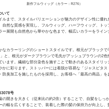
新作フルウィッグ（カラー：R276）
ついて
イルまで、スタイルバリエーションが魅力のデザイン性に優れ
、自然な質感を実現し、フルウィッグ、ハーフウィッグ、トッ
ラー展開も自然色から華やかな色まで、幅広いカラーをライン
かなカラーリングのショートスタイルです。根元がブラックで
93」と、根元がダークブラウンで毛先がアッシュブラウンの2
意しています。繊細な部分染色を施すことで動きのあるスタイリ
かに彩ります。ストッパーには着脱が容易な「ジャスピタストッ
・防臭加工を施したものを採用し、お客様へ「最高の商品」を
3078号
歯の開きを大きく（従来比の約2倍）することで、自髪をしっ
ーの幅を広くすることで、装着した際の髪の保持力が向上し、