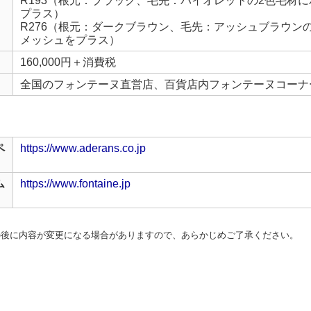
R193（根元：ブラック、毛先：バイオレットの2色毛材
プラス）
R276（根元：ダークブラウン、毛先：アッシュブラウン
メッシュをプラス）
160,000円＋消費税
全国のフォンテーヌ直営店、百貨店内フォンテーヌコーナ
ペ
https://www.aderans.co.jp
ム
https://www.fontaine.jp
の後に内容が変更になる場合がありますので、あらかじめご了承ください。