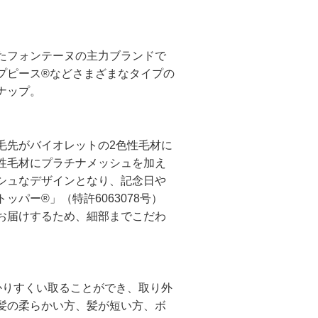
たフォンテーヌの主力ブランドで
プピース®などさまざまなタイプの
ナップ。
毛先がバイオレットの2色性毛材に
色性毛材にプラチナメッシュを加え
ッシュなデザインとなり、記念日や
パー®」（特許6063078号）
お届けするため、細部までこだわ
かりすくい取ることができ、取り外
髪の柔らかい方、髪が短い方、ボ