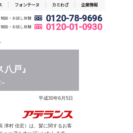
ス
フォンテーヌ
カミわざ
企業情報
0120-78-9696
ご相談・お試し体験
0120-01-0930
ご相談・お試し体験
ン
ス八戸』
置～
平成30年6月5日
 津村 佳宏）は、髪に関するお客