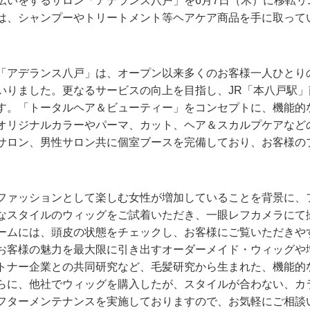
伝いをするサロン「アデランス八戸」を6月7日（木）に移転リ
は、シャンプーやトリートメント等ヘアケア商品を手に取って
「アデランス八戸」は、オープン以来多くのお客様一人ひとり
いりました。更なるサービスの向上を目指し、JR「本八戸駅」
す。「トータルヘア＆ビューティー」をコンセプトに、機能的
オリジナルカラーやパーマ、カット、ヘア＆スカルプケアなど
サロン、男性サロン共に個室ブースを完備しており、お客様の
ファッションとして楽しむ女性が増加していることを背景に、
なスタイルのウィッグをご試着いただき、一眼レフカメラにて
ームには、頭皮の状態をチェックし、お客様にご覧いただきや
お客様の魅力を最大限に引き出すオーダーメイド・ウィッグや
トナー企業との共同研究など、毛髪研究から生まれた、機能的
らに、他社でウィッグを購入したが、スタイルが合わない、カ
フターメンテナンスを実施しておりますので、お気軽にご相談