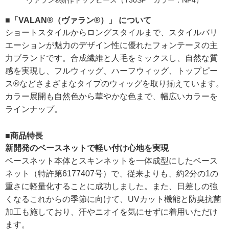
ヴァラン®新作トップピース（T30SP カラー：NF4）
■「VALAN®（ヴァラン®）」 について
ショートスタイルからロングスタイルまで、スタイルバリ
エーションが魅力のデザイン性に優れたフォンテーヌの主
力ブランドです。合成繊維と人毛をミックスし、自然な質
感を実現し、フルウィッグ、ハーフウィッグ、トップピー
ス®などさまざまなタイプのウィッグを取り揃えています。
カラー展開も自然色から華やかな色まで、幅広いカラーを
ラインナップ。
■商品特長
新開発のベースネットで軽い付け心地を実現
ベースネット本体とスキンネットを一体成型にしたベース
ネット（特許第6177407号）で、従来よりも、約2分の1の
重さに軽量化することに成功しました。また、日差しの強
くなるこれからの季節に向けて、UVカット機能と防臭抗菌
加工も施しており、汗やニオイを気にせずに着用いただけ
ます。