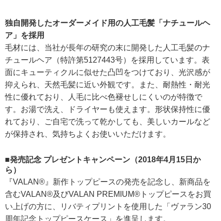
独自開発したオーダーメイド用の人工毛髪「ナチュールヘ
ア」を採用
毛材には、当社が長年の研究の末に開発した人工毛髪のナ
チュールヘア（特許第5127443号）を採用しています。表
面にキューティクルに似せた凸凹をつけており、光沢感が
抑えられ、天然毛髪に近い外観です。また、耐熱性・耐光
性に優れており、人毛に比べ色褪せしにくいのが特徴で
す。お湯で洗え、ドライヤーも使えます。形状保持性に優
れており、ご自宅で洗って乾かしても、美しいカールなど
が保持され、気持ちよくお使いいただけます。
■発売記念 プレゼントキャンペーン（2018年4月15日か
ら）
『VALAN®』新作トップピースの発売を記念し、新商品を
含むVALAN®及びVALAN PREMIUM®トップピースをお買
い上げの方に、リバティプリントを使用した「ヴァラン30
周年記念トップピースケース」を進呈します。