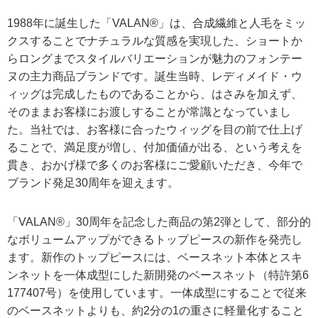
1988年に誕生した「VALAN®」は、合成繊維と人毛をミッ
クスすることでナチュラルな質感を実現した、ショートか
らロングまでスタイルバリエーションが魅力のフォンテー
ヌの主力商品ブランドです。誕生当時、レディメイド・ウ
ィッグは完成したものであることから、はさみを加えず、
そのままお客様にお渡しすることが常識となっていまし
た。当社では、お客様に合ったウィッグを目の前で仕上げ
ることで、満足度が増し、付加価値が出る、という考えを
貫き、おかげ様で多くのお客様にご愛顧いただき、今年で
ブランド発足30周年を迎えます。
「VALAN®」30周年を記念した商品の第2弾として、部分的
なボリュームアップができるトップピースの新作を発売し
ます。新作のトップピースには、ベースネット本体とスキ
ンネットを一体成型にした新開発のベースネット（特許第6
177407号）を使用しています。一体成型にすることで従来
のベースネットよりも、約2分の1の重さに軽量化すること