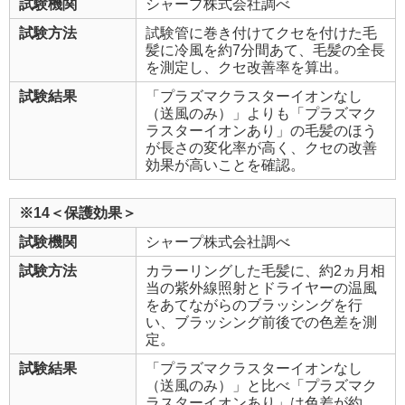
試験機関
シャープ株式会社調べ
試験方法
試験管に巻き付けてクセを付けた毛
髪に冷風を約7分間あて、毛髪の全長
を測定し、クセ改善率を算出。
試験結果
「プラズマクラスターイオンなし
（送風のみ）」よりも「プラズマク
ラスターイオンあり」の毛髪のほう
が長さの変化率が高く、クセの改善
効果が高いことを確認。
※14＜保護効果＞
試験機関
シャープ株式会社調べ
試験方法
カラーリングした毛髪に、約2ヵ月相
当の紫外線照射とドライヤーの温風
をあてながらのブラッシングを行
い、ブラッシング前後での色差を測
定。
試験結果
「プラズマクラスターイオンなし
（送風のみ）」と比べ「プラズマク
ラスターイオンあり」は色差が約