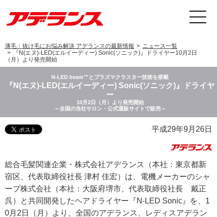
薄毛・抜け毛にお悩み解決 アデランスの最新情報
ニュース一覧
『N(エヌ)-LED(エルイーディー) Sonic(ソニック)』ドライヤー10月2日
（月）より発売開始
N-LED beam™とプラズマクラスター技術を搭載
『N(エヌ)-LED(エルイーディー) Sonic(ソニック)』ドライヤ
ー
10月2日（月）より発売開始
～全国の当社サロン・公式通販サイトで販売～
平成29年9月26日
総合毛髪関連企業・株式会社アデランス（本社：東京都新
宿区、代表取締役社長 津村 佳宏）は、電機メーカーのシャ
ープ株式会社（本社：大阪府堺市、代表取締役社長 戴正
呉）と共同開発したヘアドライヤー『N-LED Sonic』を、1
0月2日（月）より、全国のアデランス、レディスアデラン