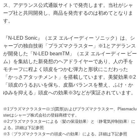
ス、アデランス公式通販サイトで発売します。当社がシャ
ープ社と共同開発し、商品を発売するのは初めてとなりま
す。
『N-LED Sonic』（エヌ エルイーディー ソニック）は、シ
ャープの独自技術「プラズマクラスター」※1とアデランス
が開発した「N-LED beamTM」（エヌ エルイーディー ビー
ム）を集結した新発想のヘアドライヤーであり、人の手を
モチーフに程よく頭皮をつかむ弾力と形状にこだわった
「かっさアタッチメント」を搭載しています。美髪効果※2
「頭皮のうるおいを保ち、皮脂バランスを整え、ふけ・か
ゆみを抑える」頭皮への効果※3などが実証されています。
※1プラズマクラスターロゴ(図形)およびプラズマクラスター、Plasmaclu
sterはシャープ株式会社の登録商標です。
※2プラズマクラスターによる〈髪の保湿効果〉と〈静電気抑制効果〉に
よる。詳細は下記参照
※3〈プラズマクラスターの頭皮への効果〉による。詳細は下記参照