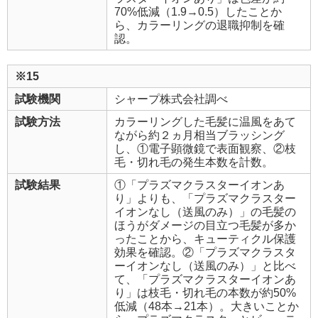
70%低減（1.9→0.5）したことか
ら、カラーリングの退職抑制を確
認。
※15
試験機関
シャープ株式会社調べ
試験方法
カラーリングした毛髪に温風をあて
ながら約２ヵ月相当ブラッシング
し、①電子顕微鏡で表面観察、②枝
毛・切れ毛の発生本数を計数。
試験結果
①「プラズマクラスターイオンあ
り」よりも、「プラズマクラスター
イオンなし（送風のみ）」の毛髪の
ほうがダメージの目立つ毛髪が多か
ったことから、キューティクル保護
効果を確認。②「プラズマクラスタ
ーイオンなし（送風のみ）」と比べ
て、「プラズマクラスターイオンあ
り」は枝毛・切れ毛の本数が約50%
低減（48本→21本）。大きいことか