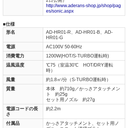
2日公開）
http://www.aderans-shop.jp/shop/pag
es/sonic.aspx
■仕様
形名
AD-HR01-R、AD-HR01-B、AD-
HR01-G
電源
AC100V 50-60Hz
消費電力
1200W(HOT/S-TURBO運転時)
温風温度
℃75（室温30℃ HOT/DRY運転
時）
風量
約1.8㎥/分（S-TURBO運転時）
質量
本体 約710g／かっさアタッチメン
ト 約25g
セット用ノズル 約27g
電源コードの長
約2.2m
さ
付属品
かっさアタッチメント、セット用ノ