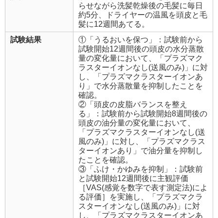
らせながら洗髪乾燥後の毛髪に毎日
約5分、ドライヤーの温風を頭皮と毛
髪に12週間あてる。
試験結果
①「うるおいを保つ」：試験前から
試験開始12週間後の頭皮の水分蒸散
量の変化量において、「プラズマク
ラスターイオンなし(送風のみ)」に対
し、「プラズマクラスターイオンあ
り」で水分蒸散量を抑制したことを
確認。
②「頭皮の皮脂バランスを整え
る」：試験前から試験開始8週間後の
頭皮の油分量の変化量において、
「プラズマクラスターイオンなし(送
風のみ)」に対し、「プラズマクラス
ターイオンあり」で油分量を抑制し
たことを確認。
③「ふけ・かゆみを抑制」：試験前
と試験開始12週間後に主観評価
［VAS(感覚を数字で表す測定法)によ
る評価］を実施し、「プラズマクラ
スターイオンなし(送風のみ)」に対
し、「プラズマクラスターイオンあ