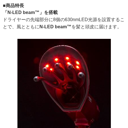
■商品特長
「N-LED beam™」を搭載
ドライヤーの先端部分に8個の630nmLED光源を設置するこ
とで、風とともに
N-LED beam™
を髪と頭皮に届けます。