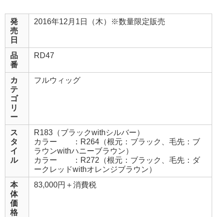
発
2016年12月1日（木）※数量限定販売
売
日
品
RD47
番
カ
フルウィッグ
テ
ゴ
リ
ー
ス
R183（ブラックwithシルバー）
タ
カラー ：R264（根元：ブラック、毛先：ブ
イ
ラウンwithハニーブラウン）
ル
カラー ：R272（根元：ブラック、毛先：ダ
ークレッドwithオレンジブラウン）
本
83,000円＋消費税
体
価
格