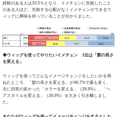
経験のある人は33.5％となり、イメチェンに失敗したこと
がある人ほど、失敗する心配がなくイメチェンができるウ
ィッグに興味を持っていることが分かりました。
◆ウィッグを使ってやりたいイメチェン 1位は「髪の長さ
を変える」
ウィッグを使ってどんなイメージチェンジをしたいかを尋
ねたところ、「髪の長さを変える」が48.7%で最も多く、
次に回答の多かった「カラーを変える」（26.9%）、「ヘ
アスタイルを変える」（26.9%）を大きく引き離しまし
た。
あなたがウィッグを使ってイメージチェンジをするとした