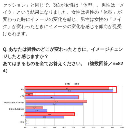
ァッション」と同じで、3位が女性は「体型」、男性は「メ
イク」という結果になりました。女性は男性の「体型」が
変わった時にイメージの変化を感じ、男性は女性の「メイ
ク」が変わったときにイメージの変化を感じる傾向が見受
けられます。
Q. あなたは異性のどこが変わったときに、イメージチェン
ジしたと感じますか？
あてはまるものを全てお答えください。（複数回答／n=82
4）