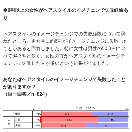
◆6割以上の女性がヘアスタイルのイメチェンで失敗経験あ
り
ヘアスタイルのイメージチェンジでの失敗経験について尋
ねたところ、男女共に約6割がイメージチェンジに失敗した
ことがあると回答しました。特に女性は男性の50.3％に比
べて64.3％と多く、女性の方がヘアスタイルのイメージチ
ェンジに失敗した人が多いという結果がでました。
あなたはヘアスタイルのイメージチェンジで失敗したこと
がありますか？
（単一回答／n=824）