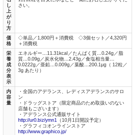
し
さい。
上
が
り
方
価
◇単品／1,800円＋消費税 ◇3個セット／4,320円
格
＋消費税
栄
エネルギー…11.31kcal／たんぱく質…0.24g／脂
養
質…0.09g／炭水化物…2.43g／食塩相当量…
成
0.0222g／亜鉛…0.009g／葉酸…200.1μg（ 12粒／
分
3g あたり）
表
示
内
・全国のアデランス、レディスアデランスのサロ
容
ン
量
・ドラッグストア（限定商品のため取扱いのない
店舗もございます）
・アデランス公式通販サイト
http://ur0.biz/ymn1
（10月1日開設予定）
・グラフィコオンラインストア
http://www.graphico.jp/