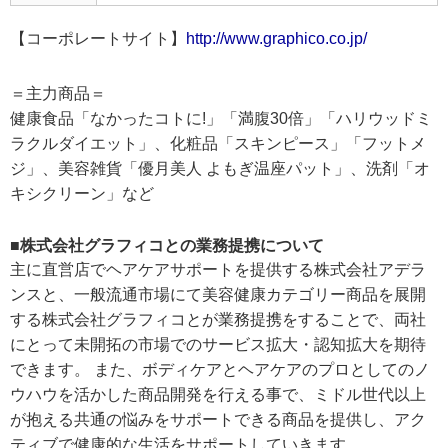
【コーポレートサイト】
http://www.graphico.co.jp/
＝主力商品＝
健康食品「なかったコトに!」「満腹30倍」「ハリウッドミ
ラクルダイエット」、化粧品「スキンピース」「フットメ
ジ」、美容雑貨「優月美人 よもぎ温座パット」、洗剤「オ
キシクリーン」など
■株式会社グラフィコとの業務提携について
主に直営店でヘアケアサポートを提供する株式会社アデラ
ンスと、一般流通市場にて美容健康カテゴリー商品を展開
する株式会社グラフィコとが業務提携をすることで、両社
にとって未開拓の市場でのサービス拡大・認知拡大を期待
できます。 また、ボディケアとヘアケアのプロとしてのノ
ウハウを活かした商品開発を行える事で、ミドル世代以上
が抱える共通の悩みをサポートできる商品を提供し、アク
ティブで健康的な生活をサポートしていきます。