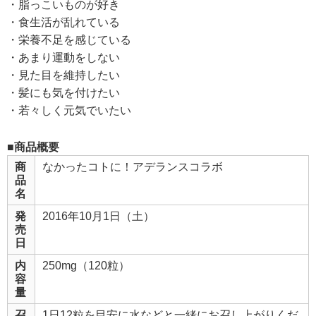
・脂っこいものが好き
・食生活が乱れている
・栄養不足を感じている
・あまり運動をしない
・見た目を維持したい
・髪にも気を付けたい
・若々しく元気でいたい
■商品概要
商
なかったコトに！アデランスコラボ
品
名
発
2016年10月1日（土）
売
日
内
250mg（120粒）
容
量
召
1日12粒を目安に水などと一緒にお召し上がりくだ