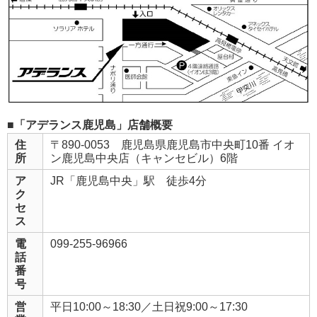
■「アデランス鹿児島」店舗概要
住
〒890-0053 鹿児島県鹿児島市中央町10番 イオ
所
ン鹿児島中央店（キャンセビル）6階
ア
JR「鹿児島中央」駅 徒歩4分
ク
セ
ス
電
099-255-96966
話
番
号
営
平日10:00～18:30／土日祝9:00～17:30