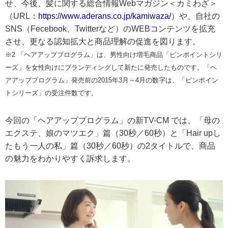
せ、今後、髪に関する総合情報Webマガジン＜カミわざ＞
（URL：
https://www.aderans.co.jp/kamiwaza/
）や、自社の
SNS（Fecebook、Twitterなど）のWEBコンテンツを拡充
させ、更なる認知拡大と商品理解の促進を図ります。
※2 「ヘアアッププログラム」は、男性向け増毛商品「ピンポイントシリ
ーズ」を女性向けにブランディングして新たに発売したものです。「ヘ
アアッププログラム」発売前の2015年3月～4月の数字は、「ピンポイン
トシリーズ」の受注件数です。
今回の「ヘアアッププログラム」の新TV-CM では、「母の
エクステ、娘のマツエク」篇（30秒／60秒）と「Hair upし
たもう一人の私」篇（30秒／60秒）の2タイトルで、商品
の魅力をわかりやすく訴求します。