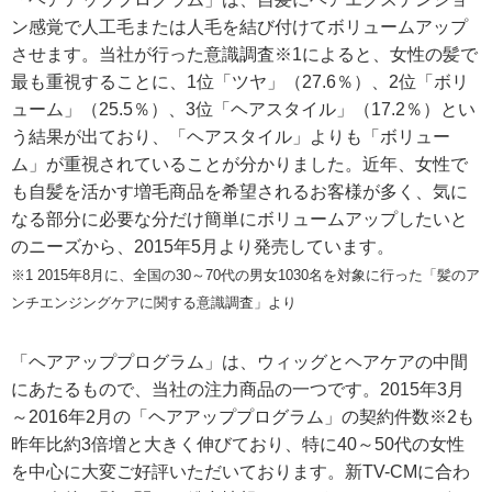
ン感覚で人工毛または人毛を結び付けてボリュームアップ
させます。当社が行った意識調査※1によると、女性の髪で
最も重視することに、1位「ツヤ」（27.6％）、2位「ボリ
ューム」（25.5％）、3位「ヘアスタイル」（17.2％）とい
う結果が出ており、「ヘアスタイル」よりも「ボリュー
ム」が重視されていることが分かりました。近年、女性で
も自髪を活かす増毛商品を希望されるお客様が多く、気に
なる部分に必要な分だけ簡単にボリュームアップしたいと
のニーズから、2015年5月より発売しています。
※1 2015年8月に、全国の30～70代の男女1030名を対象に行った「髪のア
ンチエンジングケアに関する意識調査」より
「ヘアアッププログラム」は、ウィッグとヘアケアの中間
にあたるもので、当社の注力商品の一つです。2015年3月
～2016年2月の「ヘアアッププログラム」の契約件数※2も
昨年比約3倍増と大きく伸びており、特に40～50代の女性
を中心に大変ご好評いただいております。新TV-CMに合わ