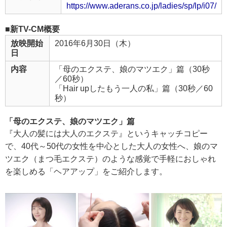
https://www.aderans.co.jp/ladies/sp/lp/i07/
■新TV-CM概要
放映開始
2016年6月30日（木）
日
内容
「母のエクステ、娘のマツエク」篇（30秒
／60秒）
「Hair upしたもう一人の私」篇（30秒／60
秒）
「母のエクステ、娘のマツエク」篇
『大人の髪には大人のエクステ』というキャッチコピー
で、40代～50代の女性を中心とした大人の女性へ、娘のマ
ツエク（まつ毛エクステ）のような感覚で手軽におしゃれ
を楽しめる「ヘアアップ」をご紹介します。