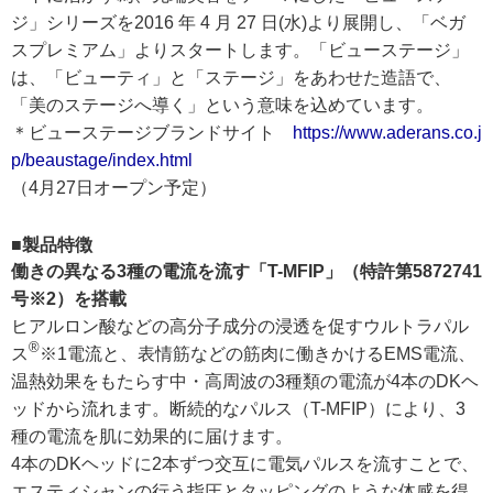
ジ」シリーズを2016 年 4 月 27 日(水)より展開し、「ベガ
スプレミアム」よりスタートします。「ビューステージ」
は、「ビューティ」と「ステージ」をあわせた造語で、
「美のステージへ導く」という意味を込めています。
＊ビューステージブランドサイト
https://www.aderans.co.j
p/beaustage/index.html
（4月27日オープン予定）
■製品特徴
働きの異なる3種の電流を流す「T-MFIP」（特許第5872741
号※2）を搭載
ヒアルロン酸などの高分子成分の浸透を促すウルトラパル
®
ス
※1電流と、表情筋などの筋肉に働きかけるEMS電流、
温熱効果をもたらす中・高周波の3種類の電流が4本のDKヘ
ッドから流れます。断続的なパルス（T-MFIP）により、3
種の電流を肌に効果的に届けます。
4本のDKヘッドに2本ずつ交互に電気パルスを流すことで、
エスティシャンの行う指圧とタッピングのような体感を得