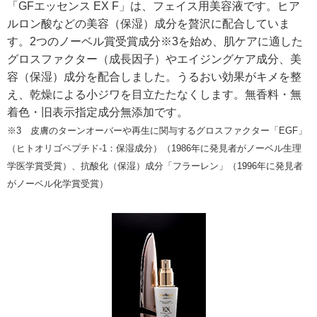
「GFエッセンス EX F」は、フェイス用美容液です。ヒア
ルロン酸などの美容（保湿）成分を贅沢に配合していま
す。2つのノーベル賞受賞成分※3を始め、肌ケアに適した
グロスファクター（成長因子）やエイジングケア成分、美
容（保湿）成分を配合しました。うるおい効果がキメを整
え、乾燥による小ジワを目立たたなくします。無香料・無
着色・旧表示指定成分無添加です。
※3 皮膚のターンオーバーや再生に関与するグロスファクター「EGF」
（ヒトオリゴペプチド-1：保湿成分）（1986年に発見者がノーベル生理
学医学賞受賞）、抗酸化（保湿）成分「フラーレン」（1996年に発見者
がノーベル化学賞受賞）