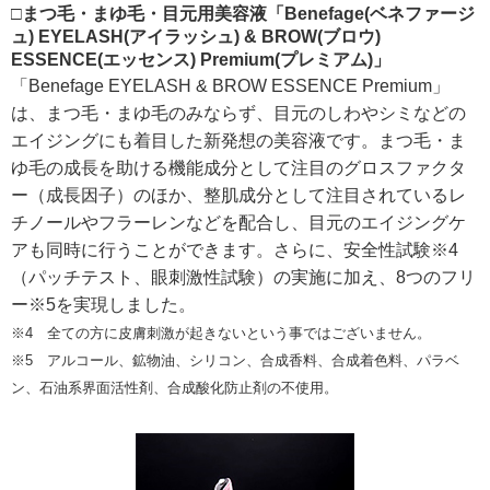
□まつ毛・まゆ毛・目元用美容液「Benefage(ベネファージ
ュ) EYELASH(アイラッシュ) & BROW(ブロウ)
ESSENCE(エッセンス) Premium(プレミアム)」
「Benefage EYELASH & BROW ESSENCE Premium」
は、まつ毛・まゆ毛のみならず、目元のしわやシミなどの
エイジングにも着目した新発想の美容液です。まつ毛・ま
ゆ毛の成長を助ける機能成分として注目のグロスファクタ
ー（成長因子）のほか、整肌成分として注目されているレ
チノールやフラーレンなどを配合し、目元のエイジングケ
アも同時に行うことができます。さらに、安全性試験※4
（パッチテスト、眼刺激性試験）の実施に加え、8つのフリ
ー※5を実現しました。
※4 全ての方に皮膚刺激が起きないという事ではございません。
※5 アルコール、鉱物油、シリコン、合成香料、合成着色料、パラベ
ン、石油系界面活性剤、合成酸化防止剤の不使用。