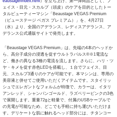
eaustage/index.html
）を立ち上げ、第一弾商品として、フ
ェイス・目元・スカルプ（頭皮）のケアを目的としたトー
タルビューティーマシン「Beaustage VEGAS Premium
（ビューステージ ベガス プレミアム）」を、4月27日
（水）より、全国のアデランス、レディスアデランス、ア
デランス公式通販サイトで発売します。
「Beaustage VEGAS Premium」は、先端の4本のヘッドか
ら、高分子成分の浸透を促すウルトラパルス®※1電流な
ど、働きの異なる3種の電流を流します。さらに、ハリ・ツ
ヤ・キメを促す赤色LEDを搭載し、１台でフェイス、目
元、スカルプ3通りのケアが可能です。本マシンは、専用の
美容液と併せてご使用いただくアイテムです。スタイリッ
シュでエレガントなフォルムが特徴で、カラーは、イタリ
アンレッド、シャンパンゴールド、ラズベリーピンクの3色
で展開します。重量72gと軽量で、付属のUSBケーブルで
の充電が可能なため、どこでも手軽に持ち運びいただけま
す。デリケートな肌に触れるヘッド部分には、チタンコー