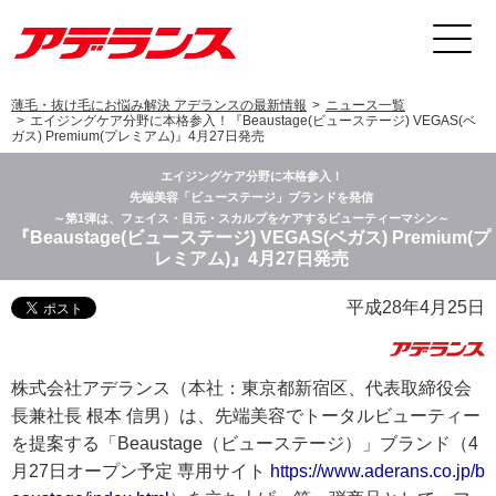
薄毛・抜け毛にお悩み解決 アデランスの最新情報
ニュース一覧
エイジングケア分野に本格参入！『Beaustage(ビューステージ) VEGAS(ベ
ガス) Premium(プレミアム)』4月27日発売
エイジングケア分野に本格参入！
先端美容「ビューステージ」ブランドを発信
～第1弾は、フェイス・目元・スカルプをケアするビューティーマシン～
『Beaustage(ビューステージ) VEGAS(ベガス) Premium(プ
レミアム)』4月27日発売
平成28年4月25日
株式会社アデランス（本社：東京都新宿区、代表取締役会
長兼社長 根本 信男）は、先端美容でトータルビューティー
を提案する「Beaustage（ビューステージ）」ブランド（4
月27日オープン予定 専用サイト
https://www.aderans.co.jp/b