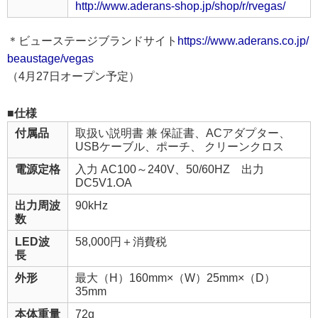
http://www.aderans-shop.jp/shop/r/rvegas/
＊ビューステージブランドサイト
https://www.aderans.co.jp/
beaustage/vegas
（4月27日オープン予定）
■仕様
付属品
取扱い説明書 兼 保証書、ACアダプター、
USBケーブル、ポーチ、 クリーンクロス
電源定格
入力 AC100～240V、50/60HZ 出力
DC5V1.OA
出力周波
90kHz
数
LED波
58,000円＋消費税
長
外形
最大（H）160mm×（W）25mm×（D）
35mm
本体重量
72g