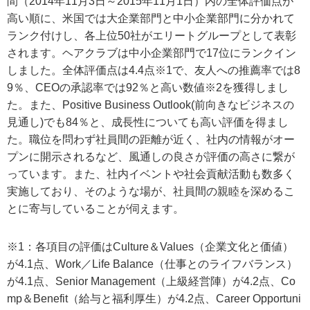
間（2014年11月3日～2015年11月1日）内の全体評価点が
高い順に、米国では大企業部門と中小企業部門に分かれて
ランク付けし、各上位50社がエリートグループとして表彰
されます。ヘアクラブは中小企業部門で17位にランクイン
しました。全体評価点は4.4点※1で、友人への推薦率では8
9％、CEOの承認率では92％と高い数値※2を獲得しまし
た。また、Positive Business Outlook(前向きなビジネスの
見通し)でも84％と、成長性についても高い評価を得まし
た。職位を問わず社員間の距離が近く、社内の情報がオー
プンに開示されるなど、風通しの良さが評価の高さに繋が
っています。また、社内イベントや社会貢献活動も数多く
実施しており、そのような場が、社員間の親睦を深めるこ
とに寄与していることが伺えます。
※1：各項目の評価はCulture＆Values（企業文化と価値）
が4.1点、Work／Life Balance（仕事とのライフバランス）
が4.1点、Senior Management（上級経営陣）が4.2点、Co
mp＆Benefit（給与と福利厚生）が4.2点、Career Opportuni