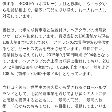
供する「BOSLEY（ボズレー）」社と協働し、ウィッグか
ら毛髪移植まで、幅広い商品を取り揃え、お一人お一人に
対応しています。
当社は、北米を成長市場と位置付け、ヘアクラブの出店及
びサービスを強化しています。買収当初の100店舗から現在
109店舗まで拡大しており、アデランスの増毛技術も提供す
るなど、サービス内容を充実させています。成長に伴い、
従業員数も増えており、2015年9月30日時点で994名となっ
ています。ヘアクラブの売上高は順調に推移しており、201
6年2月期第2四半期決算では、82,840千米ドルと、前年比約
108 ％（前年：76,462千米ドル）となっています。
当社は今後も、世界中のお客様から愛されるグローバルブ
ランドとして、毛髪関連事業を通じてより多くの人々に夢
と感動を提供するとともに、「最高の商品」「最高の技
術」「心からのおもてなし」を目指し、活動してまいりま