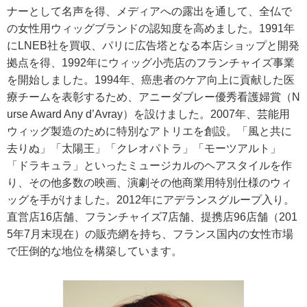
ナーとして名声を得、メディアへの露出を通して、全仏で
の女性用ウィッグブランドの認知度を高めました。1991年
にLNEB社を買収、パリに広告塔となる本店ショップと開発
拠点を得、1992年にウィッグ小売店のフランチャイズ事業
を開始しました。1994年、癌患者のケア向上に貢献した医
療チームを表彰するため、アニーダブレー優秀看護婦賞（N
urse Award Any d’Avray）を設けました。2007年、芸能用
ウィッグ製造のために特別なアトリエを創設。「風と共に
去りぬ」「太陽王」「クレオパトラ」「モーツアルト」
「ドラキュラ」といったミュージカルのヘアスタイルを作
り、その他多数の映画、演劇その他商業用特別仕様のウィ
ッグを手がけました。2012年にアデランスグループ入り。
直営店16店舗、フランチャイズ7店舗、提携店96店舗（201
5年7月末現在）の販売網を持ち、フランス国内の女性市場
で圧倒的な地位を構築しています。