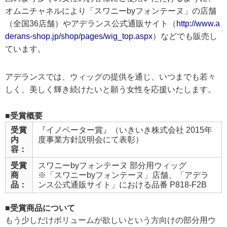
オムニチャネルにより「スワニーbyフォンテーヌ」の店舗
（全国36店舗）やアデランス公式通販サイト（
http://www.a
derans-shop.jp/shop/pages/wig_top.aspx
）などでも販売し
ています。
アデランスでは、ウィッグの提供を通じ、いつまでも若々
しく、美しく輝き続けたいと願う女性を応援いたします。
■受賞概要
受賞
『イノベーター賞』（いきいき株式会社 2015年
内
度事業方針説明会にて表彰）
容：
受賞
スワニーbyフォンテーヌ 部分用ウィッグ
商
※「スワニーbyフォンテーヌ」店舗、「アデラ
品：
ンス公式通販サイト」における品番 P818-F2B
■受賞商品について
もう少しだけボリュームが欲しいという方向けの部分用ウ