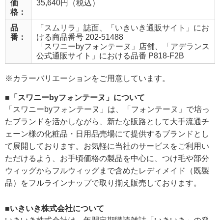
価
35,640円（税込）
格：
品
「スムリラ」誌面、「いきいき通販サイト」にお
番：
ける商品番号 202-51488
「スワニーbyフォンテーヌ」店舗、「アデランス
公式通販サイト」における品番 P818-F2B
※カラーバリエーションをご用意しています。
■「スワニーbyフォンテーヌ」について
「スワニーbyフォンテーヌ」は、「フォンテーヌ」で培っ
たブランドを活かしながら、新たな販路として大手流通チ
ェーン様の化粧品・日用品売場にて提供するブランドとし
て展開しております。お気軽に当社のサービスをご利用い
ただけるよう、お手頃価格の製品を中心に、つけ毛や部分
ウィッグからフルウィッグまで含めたレディメイド（既製
品）をフルラインナップで取り揃え販売しております。
■いきいき株式会社について