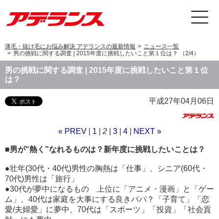
薄毛・抜け毛にお悩み解決 アデランスの最新情報
ニュース一覧
男の挑戦に関する調査 | 2015年度に挑戦したいこと第１位は？ （2/4）
男の挑戦に関する調査 | 2015年度に挑戦したいこと第１位
は？
平成27年04月06日
« PREV
|
1
|
2
|
3
|
4
|
NEXT »
■男が“熱く”なれるものは？新年度に挑戦したいことは？
●壮年(30代・40代)男性の胸熱は「仕事」、シニア(60代・
70代)男性は「旅行」
●30代が夢中になるもの 上位に「アニメ・漫画」と「ゲー
ム」、40代は家庭を大事にする良きパパ？「子育て」「恋
愛/夫婦愛」に夢中、70代は「スポーツ」「投資」「社会貢