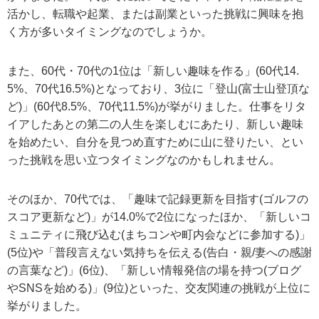
活かし、転職や起業、または副業といった挑戦に興味を抱
く方が多いタイミングなのでしょうか。
また、60代・70代の1位は「新しい趣味を作る」(60代14.
5%、70代16.5%)となっており、3位に「登山(富士山登頂な
ど)」(60代8.5%、70代11.5%)が挙がりました。仕事をリタ
イアしたあとの第二の人生を楽しむにあたり、新しい趣味
を始めたい、自分を見つめ直すために山に登りたい、とい
った挑戦を思い立つタイミングなのかもしれません。
そのほか、70代では、「趣味で記録更新を目指す(ゴルフの
スコア更新など)」が14.0%で2位になったほか、「新しいコ
ミュニティに飛び込む(まちコンや町内会などに参加する)」
(5位)や「普段言えない気持ちを伝える(告白・親/妻への感謝
の言葉など)」(6位)、「新しい情報発信の場を持つ(ブログ
やSNSを始める)」(9位)といった、交友関連の挑戦が上位に
挙がりました。