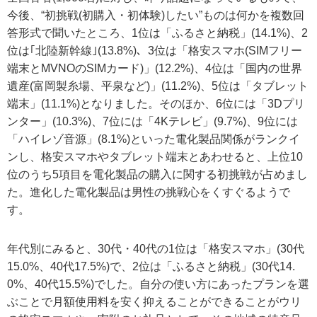
今後、“初挑戦(初購入・初体験)したい”ものは何かを複数回
答形式で聞いたところ、1位は「ふるさと納税」(14.1%)、2
位は｢北陸新幹線｣(13.8%)、3位は「格安スマホ(SIMフリー
端末とMVNOのSIMカード)」(12.2%)、4位は「国内の世界
遺産(富岡製糸場、平泉など)」(11.2%)、5位は「タブレット
端末」(11.1%)となりました。そのほか、6位には「3Dプリ
ンター」(10.3%)、7位には「4Kテレビ」(9.7%)、9位には
「ハイレゾ音源」(8.1%)といった電化製品関係がランクイ
ンし、格安スマホやタブレット端末とあわせると、上位10
位のうち5項目を電化製品の購入に関する初挑戦が占めまし
た。進化した電化製品は男性の挑戦心をくすぐるようで
す。
年代別にみると、30代・40代の1位は「格安スマホ」(30代
15.0%、40代17.5%)で、2位は「ふるさと納税」(30代14.
0%、40代15.5%)でした。自分の使い方にあったプランを選
ぶことで月額使用料を安く抑えることができることがウリ