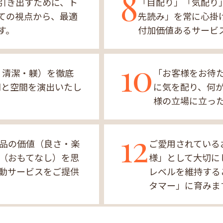
8
引き出すために、ト
「目配り」「気配り
ての視点から、最適
先読み」を常に心掛
す。
付加価値あるサービ
10
・清潔・躾）を徹底
「お客様をお待
間と空間を演出いたし
に気を配り、何
様の立場に立っ
12
品の価値（良さ・楽
ご愛用されている
（おもてなし）を思
様」として大切に
動サービスをご提供
レベルを維持する
タマー」に育みま