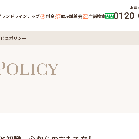
お電
0120-
ブランドラインナップ
料金
展示試着会
店舗検索
ービスポリシー
Policy
と知識、心からのおもてなし