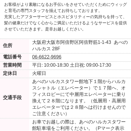
お客様がより素敵になるお手伝いをさせていただくためにウィッグ
と育毛の専門スタッフを揃えてお待ちしております。
充実したアフターサービスとホスピタリティーの気持ちを持って、
髪の健康だけでなく心からご満足いただけるようなサービスを提供
させていただきます。是非お越しください。
大阪府大阪市阿倍野区阿倍野筋1-1-43
あべの
住所
ハルカス 28F
電話番号
06-6622-9696
営業時間
平日: 10:00-18:30
土日祝: 09:00-17:30
定休日
火曜日
あべのハルカスタワー館地下１階からハルカ
スシャトル（エレベーター）で１７階へ、オ
フィスロビーにて中層用エレベーターに乗り
交通手段
換えて２８階になります。（低層用・高層用
エレベーターでは２８階へは行けませんので
ご注意ください）
お車でお越しの際は、あべのハルカスタワー
館駐車場をご利用ください。（Pマーク表示