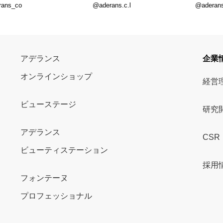
rans_co
@aderans.c.l
@aderans_
アデランス
企業
オンラインショップ
経営
ビューステージ
研究
アデランス
CSR
ビューティステーション
採用
フォンテーヌ
プロフェッショナル