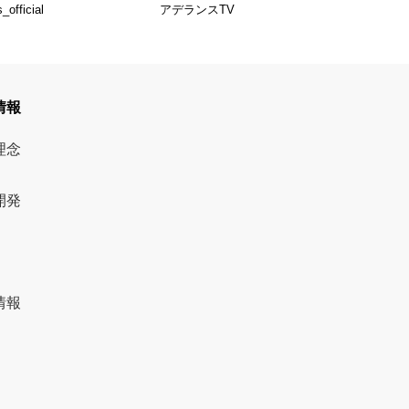
official
アデランスTV
情報
理念
開発
情報