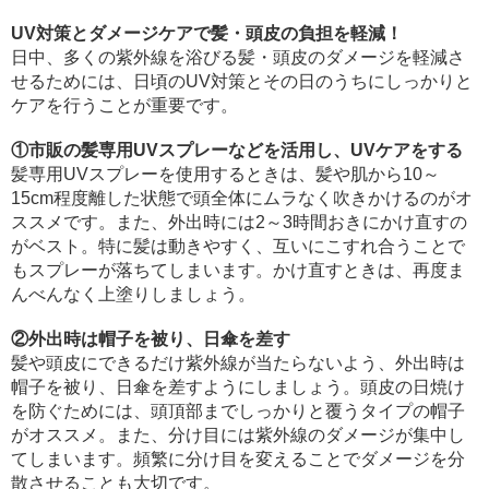
UV対策とダメージケアで髪・頭皮の負担を軽減！
日中、多くの紫外線を浴びる髪・頭皮のダメージを軽減さ
せるためには、日頃のUV対策とその日のうちにしっかりと
ケアを行うことが重要です。
①市販の髪専用UVスプレーなどを活用し、UVケアをする
髪専用UVスプレーを使用するときは、髪や肌から10～
15cm程度離した状態で頭全体にムラなく吹きかけるのがオ
ススメです。また、外出時には2～3時間おきにかけ直すの
がベスト。特に髪は動きやすく、互いにこすれ合うことで
もスプレーが落ちてしまいます。かけ直すときは、再度ま
んべんなく上塗りしましょう。
②外出時は帽子を被り、日傘を差す
髪や頭皮にできるだけ紫外線が当たらないよう、外出時は
帽子を被り、日傘を差すようにしましょう。頭皮の日焼け
を防ぐためには、頭頂部までしっかりと覆うタイプの帽子
がオススメ。また、分け目には紫外線のダメージが集中し
てしまいます。頻繁に分け目を変えることでダメージを分
散させることも大切です。