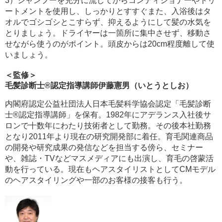
3）シャンプーを充分に流してからコンディショナーやトリ
ートメントを使用し、しっかりとすすぐまた、入浴後はタ
オルでゴシゴシとこすらず、抑えるようにして髪の水気を
とりましょう。ドライヤーは一箇所に集中させず、移動さ
せながら使うのがポイント。頭皮からは20cm程度離して使
いましょう。
＜監修＞
毛髪診断士®認定指導講師伊藤憲男（いとうとしお）
内閣府認定公益社団法人日本毛髪科学協会認定「毛髪診断
士®認定指導講師」を保有。1982年にアデランス入社後サ
ロンで十数年にわたり技術者として勤務。その後本社勤務
となり2011年より現在の研究開発部に着任。育毛関連商品
の開発や研究成果の発信などを担当する傍ら、セミナー
や、雑誌・TVなどマスメディアにも出演し、育毛の啓蒙活
動を行っている。現在もヘアスタイリストとしてCMモデル
のヘアスタイリングや一部のお客様の接客も行う。