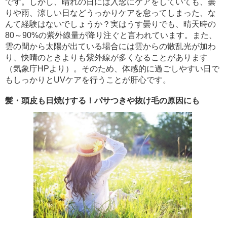
です。しかし、晴れの日には入念にケアをしていても、曇
りや雨、涼しい日などうっかりケアを怠ってしまった、な
んて経験はないでしょうか？実はうす曇りでも、晴天時の
80～90%の紫外線量が降り注ぐと言われています。また、
雲の間から太陽が出ている場合には雲からの散乱光が加わ
り、快晴のときよりも紫外線が多くなることがあります
（気象庁HPより）。そのため、体感的に過ごしやすい日で
もしっかりとUVケアを行うことが肝心です。
髪・頭皮も日焼けする！パサつきや抜け毛の原因にも