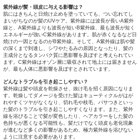
紫外線が髪・頭皮に与える影響は？
肌にはきちんと日焼け止めを塗っていても、つい忘れてし
まいがちなのが髪のUVケア。紫外線には波長が長いA紫外
線と、A紫外線よりも波長が短いB紫外線、最も波長が短く
エネルギーが強いC紫外線があります。肌が赤くなるなど日
焼けの一因となるのがB紫外線。そして、A紫外線は肌や髪
の深くまで到達し、シワやたるみの原因となったり、髪の
主成分となるタンパク質に悪影響を及ぼすと考えられてい
ます。C紫外線はオゾン層に吸収されて地上には届きません
が、最も人体に悪影響を及ぼすとされています。
どんなトラブルを引き起こしやすい？
紫外線は髪や頭皮を乾燥させ、抜け毛を招く原因になりま
す。乾燥してダメージを受けた髪はキューティクルがはが
れやすくツヤがなくなり、切れ毛や枝毛、パサつきといっ
た髪のトラブルを引き起こしやすくなります。また、紫外
線を浴びることで髪が変色したり、ヘアカラーをした髪の
色持ちが悪くなる可能性も。髪だけでなく頭皮も老化現象
が進むなど多くの影響があるため、極力紫外線を浴びない
ように注意する必要があります。