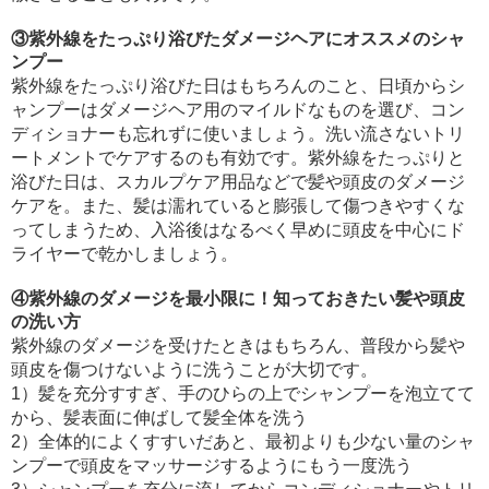
③紫外線をたっぷり浴びたダメージヘアにオススメのシャ
ンプー
紫外線をたっぷり浴びた日はもちろんのこと、日頃からシ
ャンプーはダメージヘア用のマイルドなものを選び、コン
ディショナーも忘れずに使いましょう。洗い流さないトリ
ートメントでケアするのも有効です。紫外線をたっぷりと
浴びた日は、スカルプケア用品などで髪や頭皮のダメージ
ケアを。また、髪は濡れていると膨張して傷つきやすくな
ってしまうため、入浴後はなるべく早めに頭皮を中心にド
ライヤーで乾かしましょう。
④紫外線のダメージを最小限に！知っておきたい髪や頭皮
の洗い方
紫外線のダメージを受けたときはもちろん、普段から髪や
頭皮を傷つけないように洗うことが大切です。
1）髪を充分すすぎ、手のひらの上でシャンプーを泡立てて
から、髪表面に伸ばして髪全体を洗う
2）全体的によくすすいだあと、最初よりも少ない量のシャ
ンプーで頭皮をマッサージするようにもう一度洗う