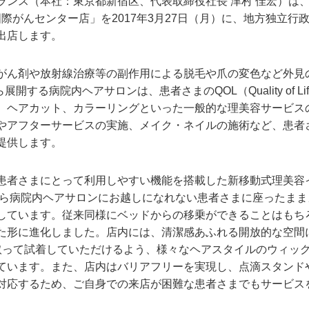
ランス（本社：東京都新宿区、代表取締役社長 津村 佳宏）は、
国際がんセンター店」を2017年3月27日（月）に、地方独立行
出店します。
がん剤や放射線治療等の副作用による脱毛や爪の変色など外見
展開する病院内ヘアサロンは、患者さまのQOL（Quality of 
、ヘアカット、カラーリングといった一般的な理美容サービス
やアフターサービスの実施、メイク・ネイルの施術など、患者
提供します。
患者さまにとって利用しやすい機能を搭載した新移動式理美容
年から病院内ヘアサロンにお越しになれない患者さまに座ったま
しています。従来同様にベッドからの移乗ができることはもち
た形に進化しました。店内には、清潔感あふれる開放的な空間
取って試着していただけるよう、様々なヘアスタイルのウィッ
ています。また、店内はバリアフリーを実現し、点滴スタンド
対応するため、ご自身での来店が困難な患者さまでもサービス