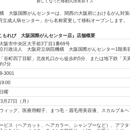
新しくなった移動式理美容イス
機構 大阪国際がんセンターは、関西の大阪府におけるがん対
大阪府立成人病センター」から名称変更して移転オープンします。
 こもれび 大阪国際がんセンター店』店舗概要
大阪市中央区大手前3丁目1番69号
立行政法人 大阪府立病院機構 大阪国際がんセンター1階美
「谷町四丁目駅」北改札口から徒歩約5分、または地下鉄「天
約7分
9-3001
19:00
日曜
年3月27日（月）
ウィッグ、医療用帽子、まつ毛・眉毛用美容液、スカルプ＆ヘ
ービス（ヘアカット、ヘアカラー、シャンプーなど）、アフタ