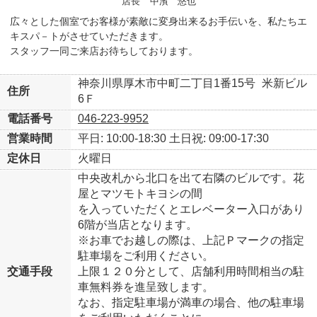
店長
中濱 悠也
広々とした個室でお客様が素敵に変身出来るお手伝いを、私たちエ
キスパ－トがさせていただきます。
スタッフ一同ご来店お待ちしております。
神奈川県厚木市中町二丁目1番15号
米新ビル
住所
6Ｆ
電話番号
046-223-9952
営業時間
平日: 10:00-18:30
土日祝: 09:00-17:30
定休日
火曜日
中央改札から北口を出て右隣のビルです。花
屋とマツモトキヨシの間
を入っていただくとエレベーター入口があり
6階が当店となります。
※お車でお越しの際は、上記Ｐマークの指定
駐車場をご利用ください。
交通手段
上限１２０分として、店舗利用時間相当の駐
車無料券を進呈致します。
なお、指定駐車場が満車の場合、他の駐車場