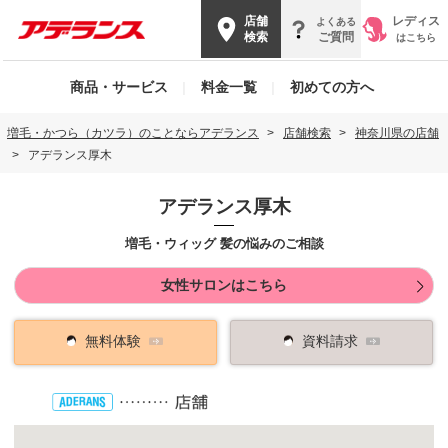
店舗
レディス
よくある
検索
ご質問
はこちら
商品・サービス
|
料金一覧
|
初めての方へ
増毛・かつら（カツラ）のことならアデランス
店舗検索
神奈川県の店舗
アデランス厚木
アデランス厚木
増毛・ウィッグ 髪の悩みのご相談
女性サロンはこちら
無料体験
資料請求