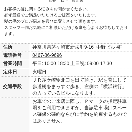
店長
森下 東比古
お客様の髪に関する悩みをお聞かせください。
必ず最適でご満足いただけるご提案をいたします。
髪の毛のプロが悩みを喜びに変えさせて頂きます。
スタッフ一同お気軽にご相談いただける事を心よりお待ちしており
ます。
住所
神奈川県茅ヶ崎市新栄町9-16
中野ビル 4F
電話番号
0467-86-9696
営業時間
平日: 10:00-18:30
土日祝: 09:00-17:30
定休日
火曜日
ＪＲ茅ケ崎駅北口を出て頂き、駅を背にして
交通手段
歩道橋をまっすぐ歩き、左側の「横浜銀行」
の入っているビルになります。
お車でのご来店に際し、Ｐマークの指定駐車
場をご利用できますが、当該駐車場はスペー
ス確保の確約ならびに予約を約束するもので
はありません。