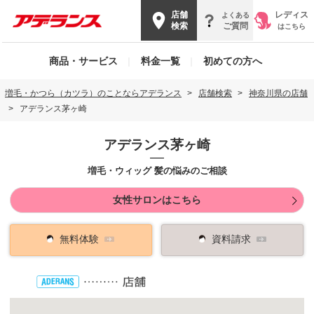
店舗
レディス
よくある
検索
ご質問
はこちら
商品・サービス
|
料金一覧
|
初めての方へ
増毛・かつら（カツラ）のことならアデランス
店舗検索
神奈川県の店舗
アデランス茅ヶ崎
アデランス茅ヶ崎
増毛・ウィッグ 髪の悩みのご相談
女性サロンはこちら
無料体験
資料請求