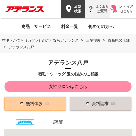
店舗
レディス
よくある
検索
ご質問
はこちら
商品・サービス
|
料金一覧
|
初めての方へ
増毛・かつら（カツラ）のことならアデランス
店舗検索
青森県の店舗
アデランス八戸
アデランス八戸
増毛・ウィッグ 髪の悩みのご相談
女性サロンはこちら
無料体験
資料請求