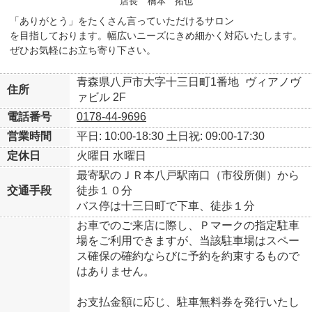
店長
橋本 拓也
「ありがとう」をたくさん言っていただけるサロン
を目指しております。幅広いニーズにきめ細かく対応いたします。
ぜひお気軽にお立ち寄り下さい。
青森県八戸市大字十三日町1番地
ヴィアノヴ
住所
ァビル 2F
電話番号
0178-44-9696
営業時間
平日: 10:00-18:30
土日祝: 09:00-17:30
定休日
火曜日
水曜日
最寄駅のＪＲ本八戸駅南口（市役所側）から
交通手段
徒歩１０分
バス停は十三日町で下車、徒歩１分
お車でのご来店に際し、Ｐマークの指定駐車
場をご利用できますが、当該駐車場はスペー
ス確保の確約ならびに予約を約束するもので
はありません。
お支払金額に応じ、駐車無料券を発行いたし