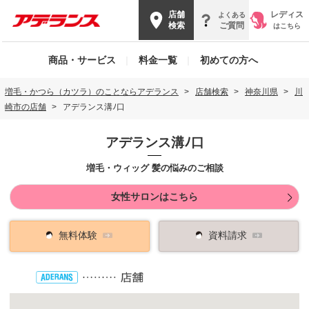
店舗
レディス
よくある
検索
ご質問
はこちら
商品・サービス
|
料金一覧
|
初めての方へ
増毛・かつら（カツラ）のことならアデランス
店舗検索
神奈川県
川
崎市の店舗
アデランス溝ﾉ口
アデランス溝ﾉ口
増毛・ウィッグ 髪の悩みのご相談
女性サロンはこちら
無料体験
資料請求