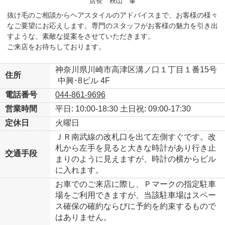
店長
秋山 肇
抜け毛のご相談からヘアスタイルのアドバイスまで、お客様の様々
なご要望にお応えします。専門のスタッフがお客様の魅力を引き出
すような、素敵な提案をさせていただきます。
ご来店をお待ちしております。
神奈川県川崎市高津区溝ノ口１丁目１番15号
住所
中興･8ビル 4F
電話番号
044-861-9696
営業時間
平日: 10:00-18:30
土日祝: 09:00-17:30
定休日
火曜日
ＪＲ南武線の改札口を出て左側すぐです。改
札から左手を見ると大きな時計があり行き止
交通手段
まりのように見えますが、時計の横からビル
に入れます。
お車でのご来店に際し、Ｐマークの指定駐車
場をご利用できますが、当該駐車場はスペー
ス確保の確約ならびに予約を約束するもので
はありません。