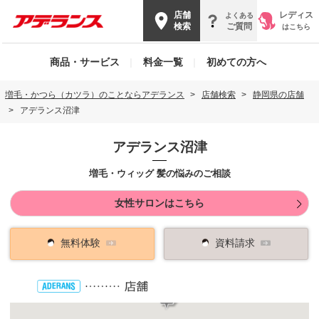
店舗
レディス
よくある
検索
ご質問
はこちら
商品・サービス
|
料金一覧
|
初めての方へ
増毛・かつら（カツラ）のことならアデランス
店舗検索
静岡県の店舗
アデランス沼津
アデランス沼津
増毛・ウィッグ 髪の悩みのご相談
女性サロンはこちら
無料体験
資料請求