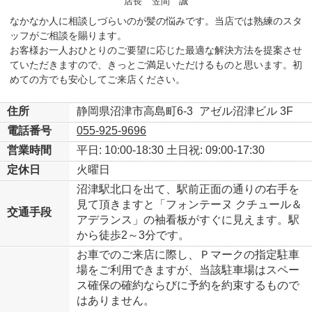
店長
笠間 誠
なかなか人に相談しづらいのが髪の悩みです。当店では熟練のスタ
ッフがご相談を賜ります。
お客様お一人おひとりのご要望に応じた最適な解決方法を提案させ
ていただきますので、きっとご満足いただけるものと思います。初
めての方でも安心してご来店ください。
住所
静岡県沼津市高島町6-3
アゼル沼津ビル 3F
電話番号
055-925-9696
営業時間
平日: 10:00-18:30
土日祝: 09:00-17:30
定休日
火曜日
沼津駅北口を出て、駅前正面の通りの右手を
見て頂きますと「フォンテーヌ クチュール＆
交通手段
アデランス」の袖看板がすぐに見えます。駅
から徒歩2～3分です。
お車でのご来店に際し、Ｐマークの指定駐車
場をご利用できますが、当該駐車場はスペー
ス確保の確約ならびに予約を約束するもので
はありません。