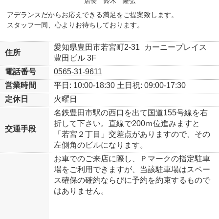
店長
鈴木 隆弘
アデランスだからお応えできる満足をご提案致します。
スタッフ一同、心よりお待ちしております。
愛知県豊田市若宮町2-31
カーニープレイス
住所
豊田ビル 3F
電話番号
0565-31-9611
営業時間
平日: 10:00-18:30
土日祝: 09:00-17:30
定休日
火曜日
名鉄豊田市駅の西口を出て国道155号線を右
折して下さい。直線で200ｍ位進みますと
交通手段
「若宮２丁目」交差点がありますので、その
左側角のビルになります。
お車でのご来店に際し、Ｐマークの指定駐車
場をご利用できますが、当該駐車場はスペー
ス確保の確約ならびに予約を約束するもので
はありません。