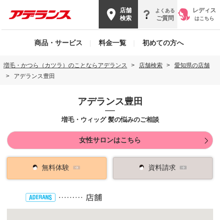
店舗
レディス
よくある
検索
ご質問
はこちら
商品・サービス
|
料金一覧
|
初めての方へ
増毛・かつら（カツラ）のことならアデランス
店舗検索
愛知県の店舗
アデランス豊田
アデランス豊田
増毛・ウィッグ 髪の悩みのご相談
女性サロンはこちら
無料体験
資料請求