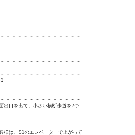
F
30
面出口を出て、小さい横断歩道を2つ
。
客様は、S1のエレベーターで上がって