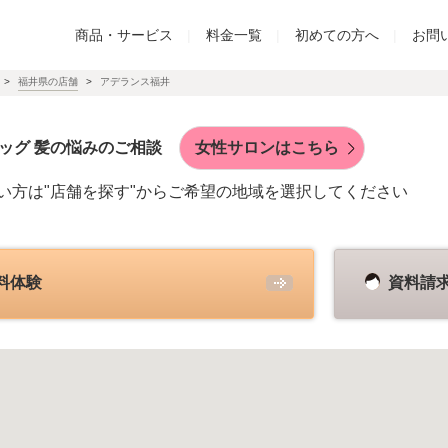
商品・サービス
|
料金一覧
|
初めての方へ
|
お問
福井県の店舗
アデランス福井
ッグ 髪の悩みのご相談
女性サロンはこちら
い方は"店舗を探す"からご希望の地域を選択してください
料体験
資料請