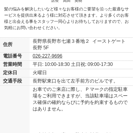
店長
高田 英樹
髪の悩みを解決したいなど様々なお客様のご要望を沿った最適なサ
ービスを提供出来るよう様に対応させて頂きます。より多くのお客
様と出会える事をスタッフ一同心よりお待ちしておりますので、お
気軽にお問い合わせください。
長野県長野市七瀬３番地２
イーストゲート
住所
長野 5F
電話番号
026-227-9696
営業時間
平日: 10:00-18:30
土日祝: 09:00-17:30
定休日
火曜日
交通手段
長野駅東口を出て左手前方のビルです。
お車でのご来店に際し、Ｐマークの指定駐車
場をご利用できますが、当該駐車場はスペー
ス確保の確約ならびに予約を約束するもので
はありません。