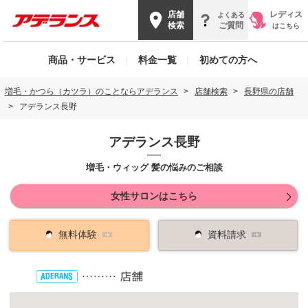
店舗
レディス
よくある
検索
ご質問
はこちら
商品・サービス
|
料金一覧
|
初めての方へ
増毛・かつら（カツラ）のことならアデランス
店舗検索
長野県の店舗
アデランス長野
アデランス長野
増毛・ウィッグ 髪の悩みのご相談
女性サロンはこちら
無料体験
資料請求