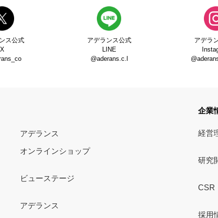
ンス公式
アデランス公式
アデラ
X
LINE
Insta
rans_co
@aderans.c.l
@aderans_
企業
経営
アデランス
オンラインショップ
研究
ビューステージ
CSR
アデランス
採用