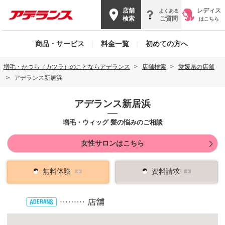
店舗
レディス
よくある
検索
ご質問
はこちら
商品・サービス
|
料金一覧
|
初めての方へ
増毛・かつら（カツラ）のことならアデランス
店舗検索
愛媛県の店舗
アデランス新居浜
アデランス新居浜
増毛・ウィッグ 髪の悩みのご相談
女性サロンはこちら
無料体験
資料請求