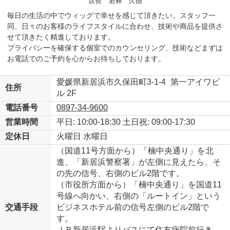
店長
若林 久徳
毎日の生活の中でウィッグで幸せを感じて頂きたい。スタッフ一
同、日々のお客様のライフスタイルに合わせ、技術や商品を提供さ
せて頂きたく精進しております。
プライバシーを確保する個室でのカウンセリング、技術などまずは
お電話でのご予約を心からお待ちしております。
愛媛県新居浜市久保田町3-1-4
第一アイワビ
住所
ル 2F
電話番号
0897-34-9600
営業時間
平日: 10:00-18:30
土日祝: 09:00-17:30
定休日
火曜日
水曜日
（国道11号方面から）「楠中央通り」を北
進、「新居浜警察署」が左側に見えたら、そ
の先の信号、右側のビル2階です。
（市役所方面から）「楠中央通り」を国道11
号線へ向かい、右側の「ルートイン」という
交通手段
ビジネスホテル前の信号左側のビル2階で
す。
ＪＲ新居浜駅よりバスにて住友病院前行き