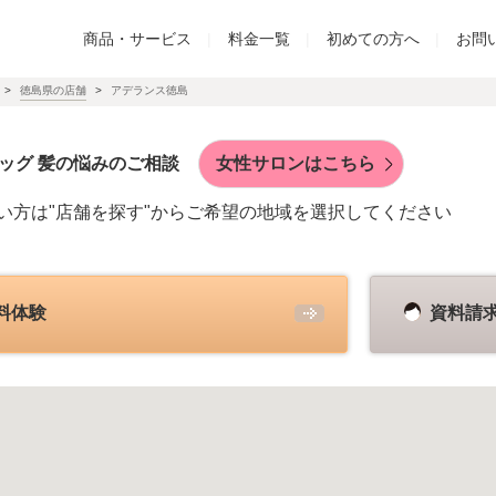
商品・サービス
|
料金一覧
|
初めての方へ
|
お問
徳島県の店舗
アデランス徳島
ッグ 髪の悩みのご相談
女性サロンはこちら
い方は"店舗を探す"からご希望の地域を選択してください
料体験
資料請