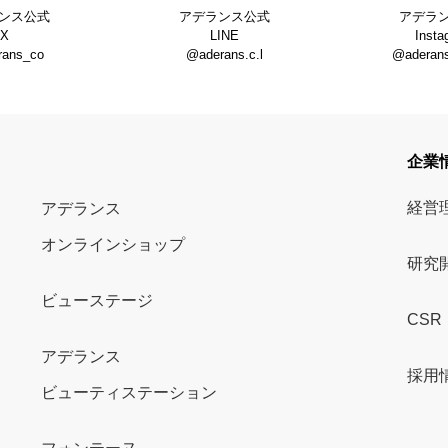
ンス公式
アデランス公式
アデラ
X
LINE
Insta
rans_co
@aderans.c.l
@aderans_
企業
経営
アデランス
オンラインショップ
研究
ビューステージ
CSR
アデランス
採用
ビューティステーション