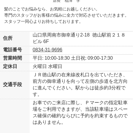
店長
稲澤 学
髪のことでお悩みなら、お気軽にお越しください。
専門のスタッフがお客様の悩みに全力で対応させていただきます。
スタッフ一同心よりお待ちしております。
山口県周南市御幸通り2-18
徳山駅前２１８
住所
ビル 6F
電話番号
0834-31-9696
営業時間
平日: 10:00-18:30
土日祝: 09:00-17:30
定休日
火曜日
水曜日
ＪＲ徳山駅の在来線改札口を出ていただき、
前方の御幸通りを向って左側の歩道を北方向
交通手段
に進んでください。駅からは徒歩約3分程で
す。
お車でのご来店に際し、Ｐマークの指定駐車
場をご利用できますが、当該駐車場はスペー
ス確保の確約ならびに予約を約束するもので
はありません。