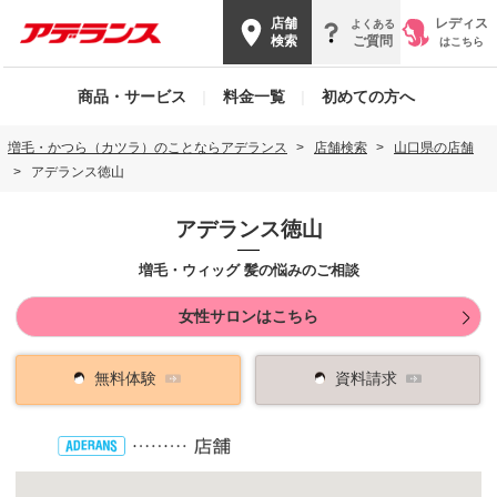
店舗
レディス
よくある
検索
ご質問
はこちら
商品・サービス
|
料金一覧
|
初めての方へ
増毛・かつら（カツラ）のことならアデランス
店舗検索
山口県の店舗
アデランス徳山
アデランス徳山
増毛・ウィッグ 髪の悩みのご相談
女性サロンはこちら
無料体験
資料請求