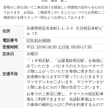
店長
藤當 健二
皆様がご安心頂いてご来店頂ける様楽しい雰囲気の店作りを心がけ
ております。お悩み、ご相談等ございましたらいつでもお気軽にご
相談頂ける様スタッフ一同心よりお待ちしております。
兵庫県明石市本町1-１-２４
大日明石本町ビ
住所
ル ７F
電話番号
078-914-9696
営業時間
平日: 10:00-18:30
土日祝: 09:00-17:30
定休日
火曜日
「ＪＲ明石駅」「山陽電鉄明石駅」を南側に
出ていただき、パピオスのエスカレーターで
２階に上がっていただき海側に突き当たると
交通手段
歩道橋がありますので渡っていただきますと
マツヤデンキがございます、マツヤデンキが
１階にあるビルの７階が当店でございます。
お車でのご来店に際し、Ｐマークの指定駐車
場をご利用できますが、当該駐車場はスペー
ス確保の確約ならびに予約を約束するもので