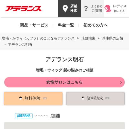
店舗
レディス
よくある
検索
ご質問
はこちら
商品・サービス
|
料金一覧
|
初めての方へ
増毛・かつら（カツラ）のことならアデランス
店舗検索
兵庫県の店舗
アデランス明石
アデランス明石
増毛・ウィッグ 髪の悩みのご相談
女性サロンはこちら
無料体験
資料請求