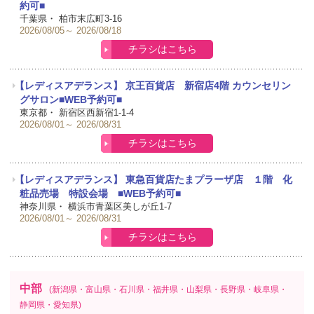
約可■
千葉県・
柏市末広町3-16
2026/08/05
2026/08/18
チラシはこちら
【レディスアデランス】 京王百貨店 新宿店4階 カウンセリン
グサロン■WEB予約可■
東京都・
新宿区西新宿1-1-4
2026/08/01
2026/08/31
チラシはこちら
【レディスアデランス】 東急百貨店たまプラーザ店 １階 化
粧品売場 特設会場 ■WEB予約可■
神奈川県・
横浜市青葉区美しが丘1-7
2026/08/01
2026/08/31
チラシはこちら
中部
(新潟県・富山県・石川県・福井県・山梨県・長野県・岐阜県・
静岡県・愛知県)