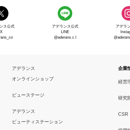
ンス公式
アデランス公式
アデラ
X
LINE
Insta
rans_co
@aderans.c.l
@aderans_
アデランス
企業
オンラインショップ
経営
ビューステージ
研究
アデランス
CSR
ビューティステーション