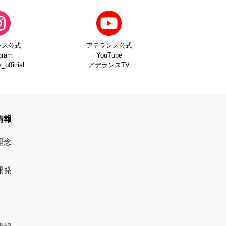
ンス公式
アデランス公式
gram
YouTube
official
アデランスTV
情報
理念
開発