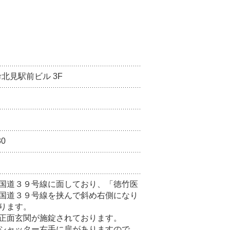
北見駅前ビル 3F
30
国道３９号線に面しており、「徳竹医
国道３９号線を挟んで斜め右側になり
ります。
正面玄関が施錠されております。
シャッター右手に扉がありますので、