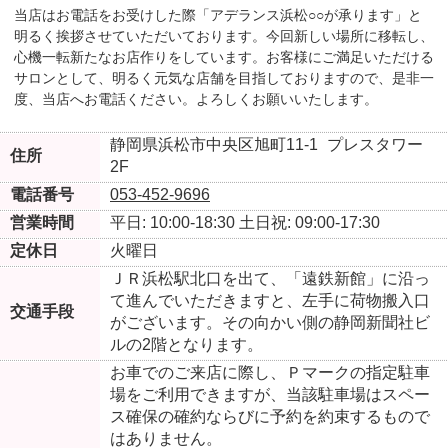
当店はお電話をお受けした際「アデランス浜松○○が承ります」と
明るく挨拶させていただいております。今回新しい場所に移転し、
心機一転新たなお店作りをしています。お客様にご満足いただける
サロンとして、明るく元気な店舗を目指しておりますので、是非一
度、当店へお電話ください。よろしくお願いいたします。
静岡県浜松市中央区旭町11-1
プレスタワー
住所
2F
電話番号
053-452-9696
営業時間
平日: 10:00-18:30
土日祝: 09:00-17:30
定休日
火曜日
ＪＲ浜松駅北口を出て、「遠鉄新館」に沿っ
て進んでいただきますと、左手に荷物搬入口
交通手段
がございます。その向かい側の静岡新聞社ビ
ルの2階となります。
お車でのご来店に際し、Ｐマークの指定駐車
場をご利用できますが、当該駐車場はスペー
ス確保の確約ならびに予約を約束するもので
はありません。