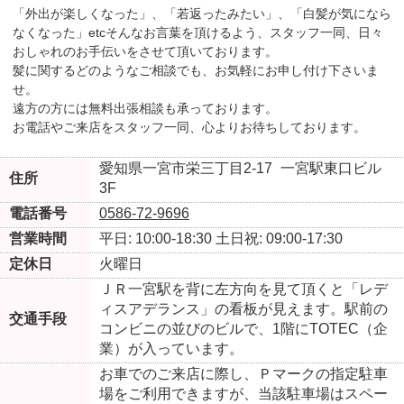
「外出が楽しくなった」、「若返ったみたい」、「白髪が気になら
なくなった」etcそんなお言葉を頂けるよう、スタッフ一同、日々
おしゃれのお手伝いをさせて頂いております。
髪に関するどのようなご相談でも、お気軽にお申し付け下さいま
せ。
遠方の方には無料出張相談も承っております。
お電話やご来店をスタッフ一同、心よりお待ちしております。
愛知県一宮市栄三丁目2-17
一宮駅東口ビル
住所
3F
電話番号
0586-72-9696
営業時間
平日: 10:00-18:30
土日祝: 09:00-17:30
定休日
火曜日
ＪＲ一宮駅を背に左方向を見て頂くと「レデ
ィスアデランス」の看板が見えます。駅前の
交通手段
コンビニの並びのビルで、1階にTOTEC（企
業）が入っています。
お車でのご来店に際し、Ｐマークの指定駐車
場をご利用できますが、当該駐車場はスペー