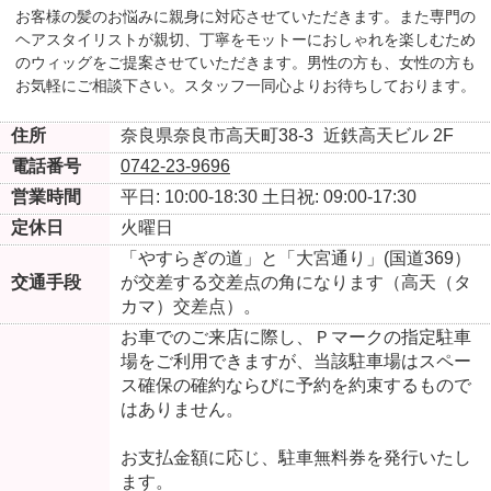
お客様の髪のお悩みに親身に対応させていただきます。また専門の
ヘアスタイリストが親切、丁寧をモットーにおしゃれを楽しむため
のウィッグをご提案させていただきます。男性の方も、女性の方も
お気軽にご相談下さい。スタッフ一同心よりお待ちしております。
住所
奈良県奈良市高天町38-3
近鉄高天ビル 2F
電話番号
0742-23-9696
営業時間
平日: 10:00-18:30
土日祝: 09:00-17:30
定休日
火曜日
「やすらぎの道」と「大宮通り」(国道369）
交通手段
が交差する交差点の角になります（高天（タ
カマ）交差点）。
お車でのご来店に際し、Ｐマークの指定駐車
場をご利用できますが、当該駐車場はスペー
ス確保の確約ならびに予約を約束するもので
はありません。
お支払金額に応じ、駐車無料券を発行いたし
ます。