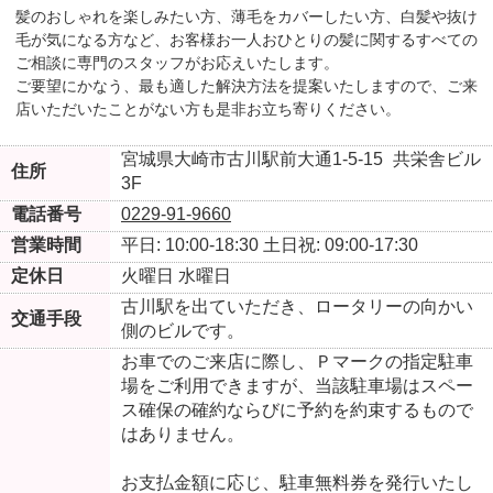
髪のおしゃれを楽しみたい方、薄毛をカバーしたい方、白髪や抜け
毛が気になる方など、お客様お一人おひとりの髪に関するすべての
ご相談に専門のスタッフがお応えいたします。
ご要望にかなう、最も適した解決方法を提案いたしますので、ご来
店いただいたことがない方も是非お立ち寄りください。
宮城県大崎市古川駅前大通1-5-15
共栄舎ビル
住所
3F
電話番号
0229-91-9660
営業時間
平日: 10:00-18:30
土日祝: 09:00-17:30
定休日
火曜日
水曜日
古川駅を出ていただき、ロータリーの向かい
交通手段
側のビルです。
お車でのご来店に際し、Ｐマークの指定駐車
場をご利用できますが、当該駐車場はスペー
ス確保の確約ならびに予約を約束するもので
はありません。
お支払金額に応じ、駐車無料券を発行いたし