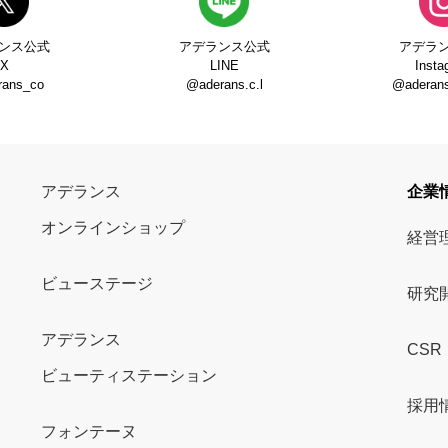
ンス公式
アデランス公式
アデラ
X
LINE
Insta
rans_co
@aderans.c.l
@aderans_
アデランス
企業
オンラインショップ
経営
ビューステージ
研究
アデランス
CSR
ビューティステーション
採用
フォンテーヌ