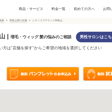
商品・サービス
|
料金一覧
|
初めての方へ
|
お問
検索
和歌山県の店舗
レディスアデランス和歌山
山
|
増毛・ウィッグ 髪の悩みのご相談
男性サロンはこち
い方は"店舗を探す"からご希望の地域を選択してください