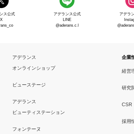
ンス公式
アデランス公式
アデラ
X
LINE
Insta
rans_co
@aderans.c.l
@aderans_
アデランス
企業
オンラインショップ
経営
ビューステージ
研究
アデランス
CSR
ビューティステーション
採用
フォンテーヌ