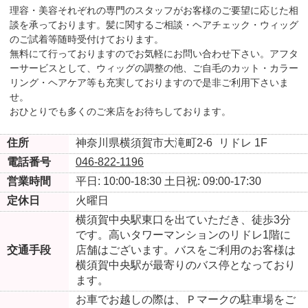
理容・美容それぞれの専門のスタッフがお客様のご要望に応じた相
談を承っております。髪に関するご相談・ヘアチェック・ウィッグ
のご試着等随時受付けております。
無料にて行っておりますのでお気軽にお問い合わせ下さい。アフタ
ーサービスとして、ウィッグの調整の他、ご自毛のカット・カラー
リング・ヘアケア等も充実しておりますので是非ご利用下さいま
せ。
おひとりでも多くのご来店をお待ちしております。
住所
神奈川県横須賀市大滝町2-6
リドレ 1F
電話番号
046-822-1196
営業時間
平日: 10:00-18:30
土日祝: 09:00-17:30
定休日
火曜日
横須賀中央駅東口を出ていただき、徒歩3分
です。高いタワーマンションのリドレ1階に
交通手段
店舗はございます。バスをご利用のお客様は
横須賀中央駅が最寄りのバス停となっており
ます。
お車でお越しの際は、Ｐマークの駐車場をご