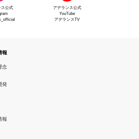
ンス公式
アデランス公式
gram
YouTube
official
アデランスTV
情報
理念
開発
情報