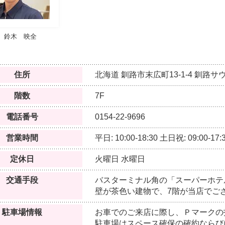
鈴木 映全
住所
北海道
釧路市末広町13-1-4
釧路サウ
階数
7F
電話番号
0154-22-9696
営業時間
平日: 10:00-18:30
土日祝: 09:00-17:
定休日
火曜日
水曜日
交通手段
バスターミナル角の「スーパーホテ
壁が茶色い建物で、7階が当店でご
駐車場情報
お車でのご来店に際し、Ｐマークの
駐車場はスペース確保の確約ならび