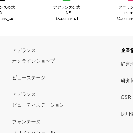
ンス公式
アデランス公式
アデラ
X
LINE
Insta
rans_co
@aderans.c.l
@aderans_
アデランス
企業
オンラインショップ
経営
ビューステージ
研究
アデランス
CSR
ビューティステーション
採用
フォンテーヌ
プロフェッショナル