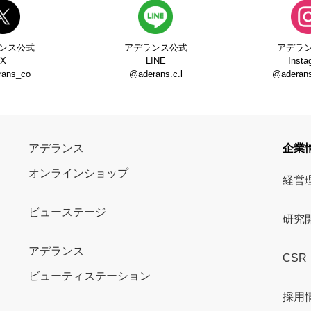
ンス公式
アデランス公式
アデラ
X
LINE
Insta
rans_co
@aderans.c.l
@aderans_
アデランス
企業
オンラインショップ
経営
ビューステージ
研究
アデランス
CSR
ビューティステーション
採用