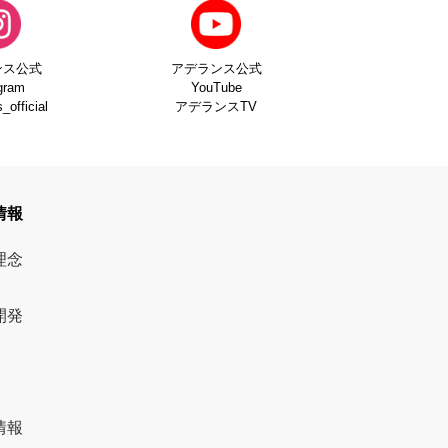
ンス公式
アデランス公式
gram
YouTube
official
アデランスTV
情報
理念
開発
情報