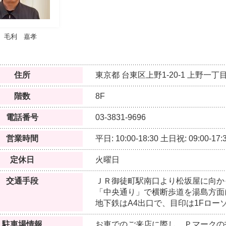
毛利 嘉孝
住所
東京都
台東区上野1-20-1
上野一丁目
階数
8F
電話番号
03-3831-9696
営業時間
平日: 10:00-18:30
土日祝: 09:00-17:
定休日
火曜日
交通手段
ＪＲ御徒町駅南口より松坂屋に向か
「中央通り」で横断歩道を湯島方面
地下鉄はA4出口で、目印は1Fロー
駐車場情報
お車でのご来店に際し、Ｐマークの