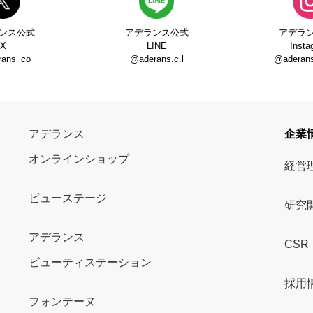
ンス公式
アデランス公式
アデラ
X
LINE
Insta
rans_co
@aderans.c.l
@aderans_
アデランス
企業
オンラインショップ
経営
ビューステージ
研究
アデランス
CSR
ビューティステーション
採用
フォンテーヌ