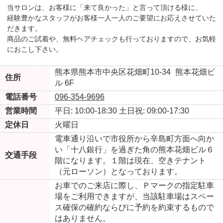
当サロンは、お客様に「来て良かった」と言って頂ける様に、
経験豊かなスタッフがお客様一人一人のご要望にお応えさせていた
だきます。
商品のご試着や、無料ヘアチェックも行っておりますので、お気軽
におこし下さい。
熊本県熊本市中央区花畑町10-34
熊本花畑ビ
住所
ル 6F
電話番号
096-354-9696
営業時間
平日: 10:00-18:30
土日祝: 09:00-17:30
定休日
火曜日
電車通り沿いで市役所から辛島町方面へ向か
い「十八銀行」を過ぎた角の熊本花畑ビル６
交通手段
階になります。１階は現在、空きテナント
（元ローソン）となっております。
お車でのご来店に際し、Ｐマークの指定駐車
場をご利用できますが、当該駐車場はスペー
ス確保の確約ならびに予約を約束するもので
はありません。