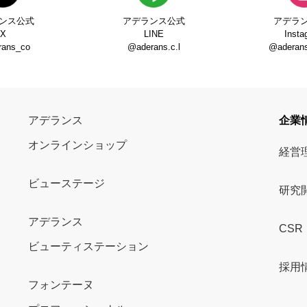
ンス公式
アデランス公式
アデラ
X
LINE
Insta
rans_co
@aderans.c.l
@aderans_
アデランス
企業
オンラインショップ
経営
ビューステージ
研究
アデランス
CSR
ビューティステーション
採用
フォンテーヌ