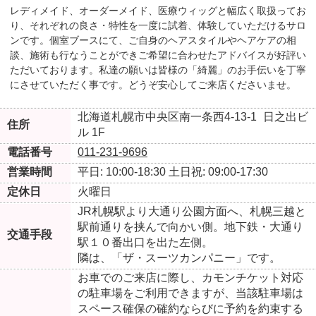
レディメイド、オーダーメイド、医療ウィッグと幅広く取扱ってお
り、それぞれの良さ・特性を一度に試着、体験していただけるサロ
ンです。個室ブースにて、ご自身のヘアスタイルやヘアケアの相
談、施術も行なうことができご希望に合わせたアドバイスが好評い
ただいております。私達の願いは皆様の「綺麗」のお手伝いを丁寧
にさせていただく事です。どうぞ安心してご来店くださいませ。
北海道札幌市中央区南一条西4-13-1
日之出ビ
住所
ル 1F
電話番号
011-231-9696
営業時間
平日: 10:00-18:30
土日祝: 09:00-17:30
定休日
火曜日
JR札幌駅より大通り公園方面へ、札幌三越と
駅前通りを挟んで向かい側。地下鉄・大通り
交通手段
駅１０番出口を出た左側。
隣は、「ザ・スーツカンパニー」です。
お車でのご来店に際し、カモンチケット対応
の駐車場をご利用できますが、当該駐車場は
スペース確保の確約ならびに予約を約束する